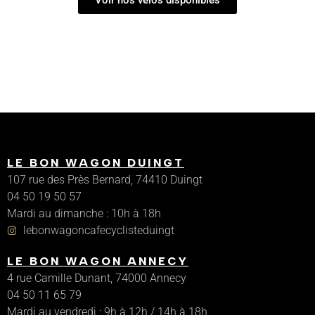
LE BON WAGON DUINGT
107 rue des Près Bernard, 74410 Duingt
04 50 19 50 57
Mardi au dimanche : 10h à 18h
lebonwagoncafecyclisteduingt
LE BON WAGON ANNECY
4 rue Camille Dunant, 74000 Annecy
04 50 11 65 79
Mardi au vendredi : 9h à 12h / 14h à 18h