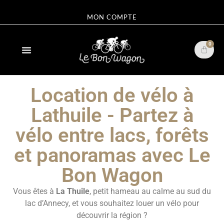
MON COMPTE
0
Location de vélo à
Lathuile - Partez à
vélo entre lacs, forêts
et panoramas avec Le
Bon Wagon
Vous êtes à
La Thuile
, petit hameau au calme au sud du
lac d’Annecy, et vous souhaitez louer un vélo pour
découvrir la région ?