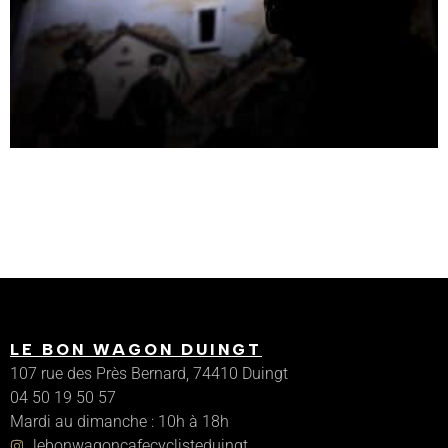
LE BON WAGON DUINGT
107 rue des Près Bernard, 74410 Duingt
04 50 19 50 57
Mardi au dimanche : 10h à 18h
lebonwagoncafecyclisteduingt